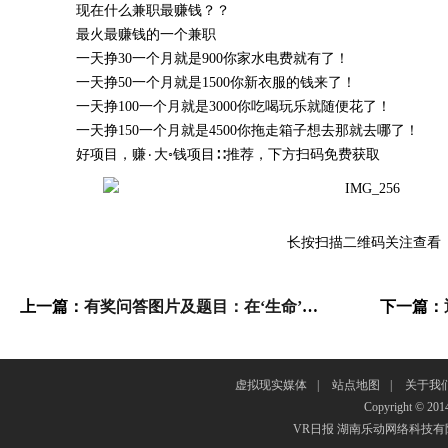
现在什么兼职最赚钱？？
最火最赚钱的一个兼职
一天挣30一个月就是900你家水电费就有了！
一天挣50一个月就是1500你新衣服的钱来了！
一天挣100一个月就是3000你吃喝玩乐就随便花了！
一天挣150一个月就是4500你拖走箱子想去那就去哪了！
好项目，赚۰大◦钱项目∷推荐，下方扫码免费获取
长按扫描二维码关注查看
上一篇：
有奖问答图片及题目：在‘生命’与“升命”两者之间您更欣赏哪一个？
下一篇：
虚拟现实媒体
|
站点地图
|
关于我
Copyright © 201
VR日报 湖南乐动网络科技有限公